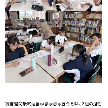
読書週間最終週📙📖📘📖📗📖📕今朝は、２組の担任