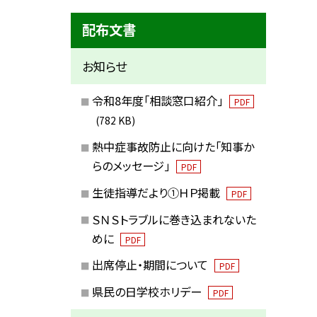
配布文書
お知らせ
令和8年度「相談窓口紹介」
PDF
(782 KB)
熱中症事故防止に向けた「知事か
らのメッセージ」
PDF
生徒指導だより①ＨＰ掲載
PDF
ＳＮＳトラブルに巻き込まれないた
めに
PDF
出席停止・期間について
PDF
県民の日学校ホリデー
PDF