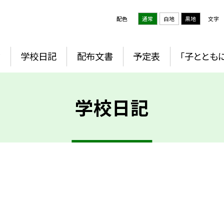
配色
通常
白地
黒地
文字
ジ
学校日記
配布文書
予定表
「子とともに
学校日記