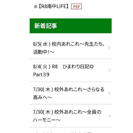
【R8南中LIFE】
PDF
新着記事
8/5( 水 ) 校内あれこれ〜先生たち、
活動中！〜
8/4( 火 ) R8 ひまわり日記🌻
Part３９
7/30( 木 ) 校外あれこれ〜さらなる
高みへ〜
7/30( 木 ) 校外あれこれ〜全員の
ハーモニー〜