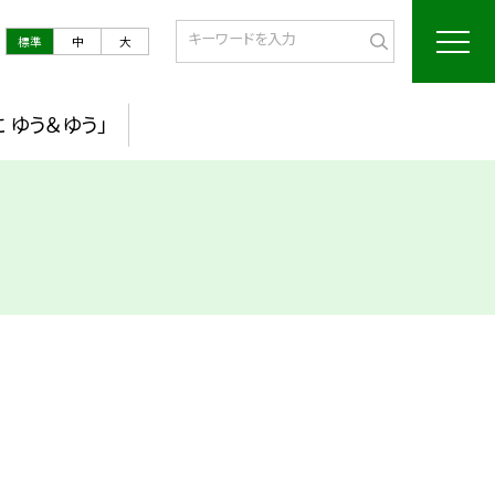
標準
中
大
 ゆう＆ゆう」