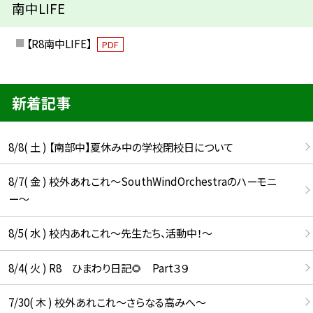
南中LIFE
【R8南中LIFE】
PDF
新着記事
8/8( 土 ) 【南部中】夏休み中の学校閉校日について
8/7( 金 ) 校外あれこれ〜SouthWindOrchestraのハーモニ
ー〜
8/5( 水 ) 校内あれこれ〜先生たち、活動中！〜
8/4( 火 ) R8 ひまわり日記🌻 Part３９
7/30( 木 ) 校外あれこれ〜さらなる高みへ〜