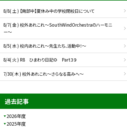
8/8( 土 ) 【南部中】夏休み中の学校閉校日について
8/7( 金 ) 校外あれこれ〜SouthWindOrchestraのハーモニ
ー〜
8/5( 水 ) 校内あれこれ〜先生たち、活動中！〜
8/4( 火 ) R8 ひまわり日記🌻 Part３９
7/30( 木 ) 校外あれこれ〜さらなる高みへ〜
過去記事
2026年度
2025年度