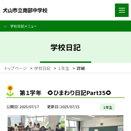
犬山市立南部中学校
学校日記メニュー
学校日記
トップページ
>
学校日記
>
１年生
>
詳細
第１学年 🌻ひまわり日記Part35🌻
公開日
2025/07/17
更新日
2025/07/15
１年生