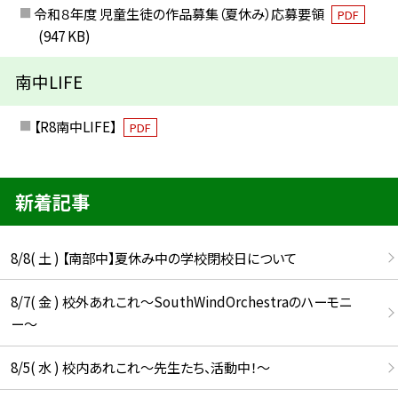
令和８年度 児童生徒の作品募集（夏休み）応募要領
PDF
(947 KB)
南中LIFE
【R8南中LIFE】
PDF
新着記事
8/8( 土 ) 【南部中】夏休み中の学校閉校日について
8/7( 金 ) 校外あれこれ〜SouthWindOrchestraのハーモニ
ー〜
8/5( 水 ) 校内あれこれ〜先生たち、活動中！〜