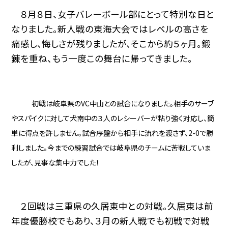
８月８日、女子バレーボール部にとって特別な日と
なりました。新人戦の東海大会ではレベルの高さを
痛感し、悔しさが残りましたが、そこから約５ヶ月。鍛
錬を重ね、もう一度この舞台に帰ってきました。
初戦は岐阜県の
VC
中山との試合になりました。相手のサーブ
やスパイクに対して犬南中の３人のレシーバーが粘り強く対応し、簡
単に得点を許しません。試合序盤から相手に流れを渡さず、
2-0
で勝
利しました。今までの練習試合では岐阜県のチームに苦戦していま
したが、見事な集中力でした！
２回戦は三重県の久居東中との対戦。久居東は前
年度優勝校でもあり、３月の新人戦でも初戦で対戦