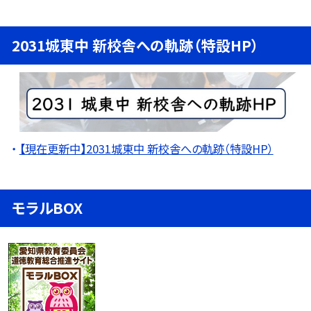
2031城東中 新校舎への軌跡（特設HP）
【現在更新中】2031城東中 新校舎への軌跡（特設HP）
モラルBOX