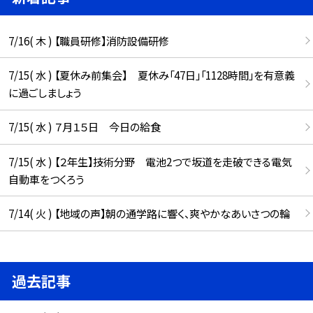
7/16( 木 ) 【職員研修】消防設備研修
7/15( 水 ) 【夏休み前集会】 夏休み「47日」「1128時間」を有意義
に過ごしましょう
7/15( 水 ) ７月１５日 今日の給食
7/15( 水 ) 【２年生】技術分野 電池2つで坂道を走破できる電気
自動車をつくろう
7/14( 火 ) 【地域の声】朝の通学路に響く、爽やかなあいさつの輪
過去記事