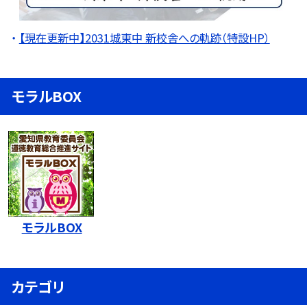
【現在更新中】2031城東中 新校舎への軌跡（特設HP）
モラルBOX
モラルBOX
カテゴリ