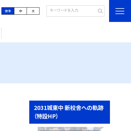
標準
中
大
2031城東中 新校舎への軌跡
（特設HP）