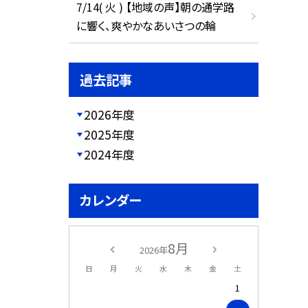
7/14( 火 ) 【地域の声】朝の通学路
に響く、爽やかなあいさつの輪
過去記事
2026年度
2025年度
2024年度
カレンダー
8月
2026年
日
月
火
水
木
金
土
1