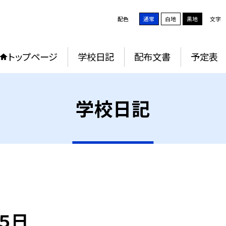
配色
通常
白地
黒地
文字
トップページ
学校日記
配布文書
予定表
学校日記
５日