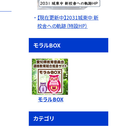
【現在更新中】2031城東中 新
校舎への軌跡（特設HP）
モラルBOX
モラルBOX
カテゴリ