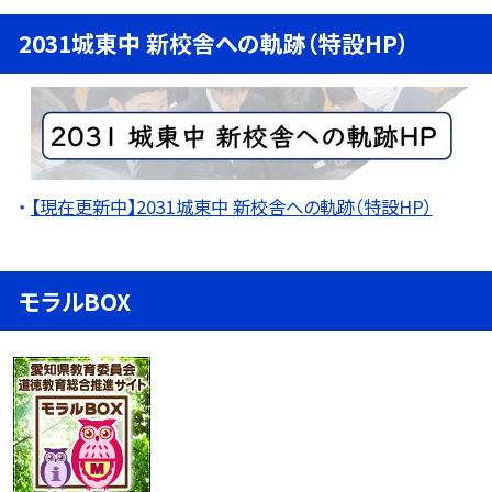
2031城東中 新校舎への軌跡（特設HP）
【現在更新中】2031城東中 新校舎への軌跡（特設HP）
モラルBOX