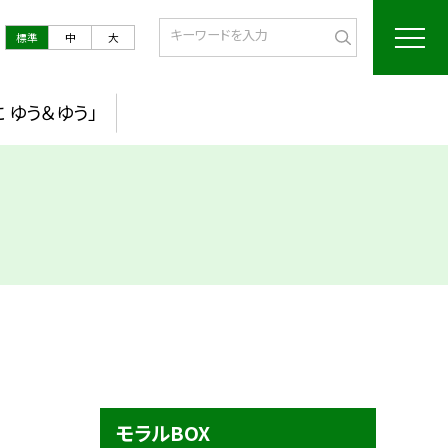
標準
中
大
 ゆう＆ゆう」
モラルBOX