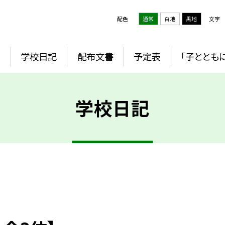
配色
通常
白地
黒地
文字
ジ
学校日記
配布文書
予定表
「子とともに
学校日記