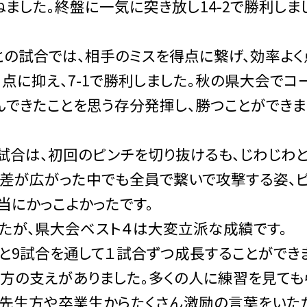
ました。終盤に一気に突き放し14-2で勝利しま
の試合では、相手のミスを得点に繋げ、効率よく
点に抑え、7-1で勝利しました。秋の県大会でコ
んできたことを思う存分発揮し、勝つことができま
合は、初回のピンチを切り抜けるも、じわじわ
点差が広がった中でも全員で繋いで攻撃する姿、
当にかっこよかったです。
たが、県大会ベスト４は大変立派な成績です。
と9試合を通して１試合ずつ成長することができ
の方の支えがありました。多くの人に練習を見ても
の先生方や卒業生からたくさん激励の言葉をいた