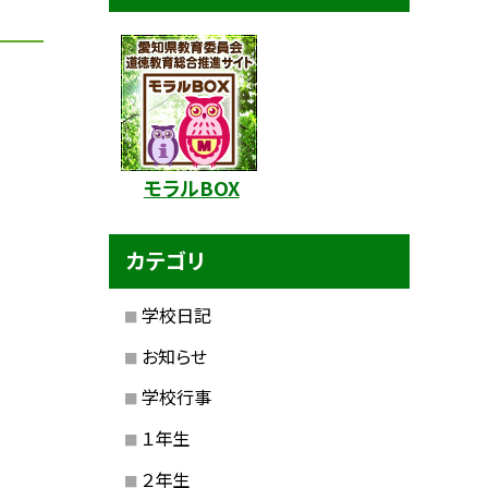
モラルBOX
カテゴリ
学校日記
お知らせ
学校行事
１年生
２年生