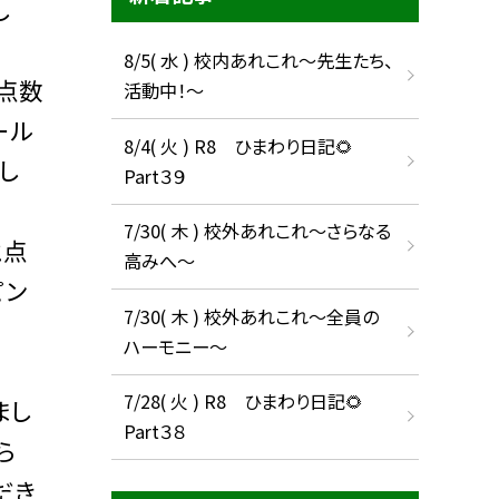
し
8/5( 水 ) 校内あれこれ〜先生たち、
点数
活動中！〜
ール
8/4( 火 ) R8 ひまわり日記🌻
し
Part３９
7/30( 木 ) 校外あれこれ〜さらなる
と点
高みへ〜
ピン
7/30( 木 ) 校外あれこれ〜全員の
ハーモニー〜
7/28( 火 ) R8 ひまわり日記🌻
まし
Part３８
ら
だき