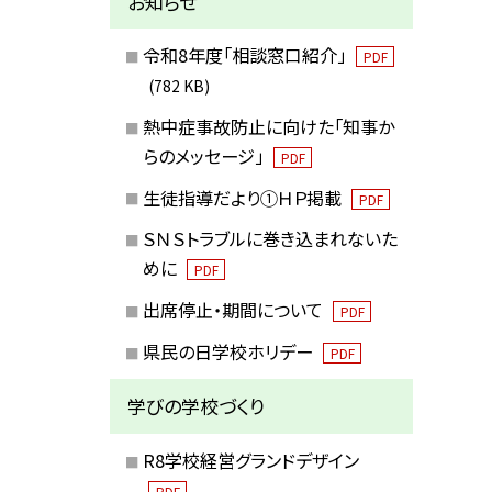
お知らせ
令和8年度「相談窓口紹介」
PDF
(782 KB)
熱中症事故防止に向けた「知事か
らのメッセージ」
PDF
生徒指導だより①ＨＰ掲載
PDF
ＳＮＳトラブルに巻き込まれないた
めに
PDF
出席停止・期間について
PDF
県民の日学校ホリデー
PDF
学びの学校づくり
R8学校経営グランドデザイン
PDF