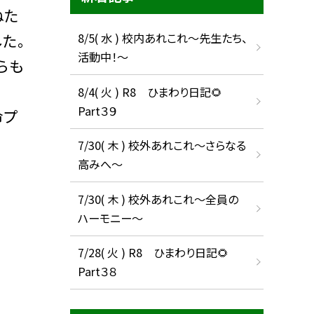
ねた
た。
8/5( 水 ) 校内あれこれ〜先生たち、
活動中！〜
らも
8/4( 火 ) R8 ひまわり日記🌻
Part３９
命プ
7/30( 木 ) 校外あれこれ〜さらなる
高みへ〜
7/30( 木 ) 校外あれこれ〜全員の
ハーモニー〜
7/28( 火 ) R8 ひまわり日記🌻
Part３８