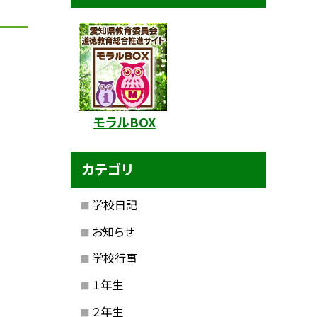
モラルBOX
カテゴリ
学校日記
お知らせ
学校行事
１年生
２年生