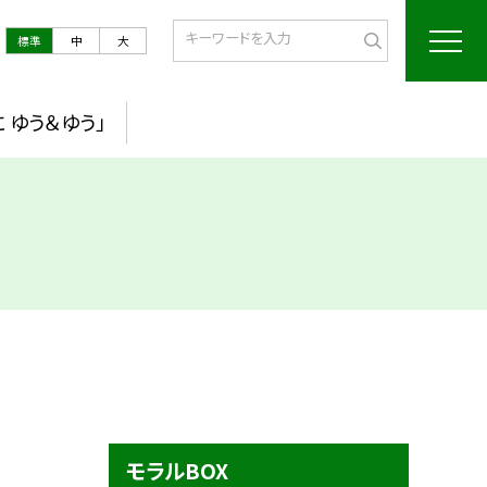
標準
中
大
 ゆう＆ゆう」
モラルBOX