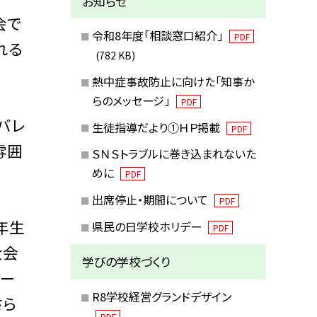
お知らせ
会で
令和8年度「相談窓口紹介」
PDF
れる
(782 KB)
熱中症事故防止に向けた「知事か
らのメッセージ」
PDF
バレ
生徒指導だより①ＨＰ掲載
PDF
雰囲
ＳＮＳトラブルに巻き込まれないた
めに
PDF
出席停止・期間について
PDF
年生
県民の日学校ホリデー
PDF
大会
学びの学校づくり
チー
R8学校経営グランドデザイン
さら
PDF