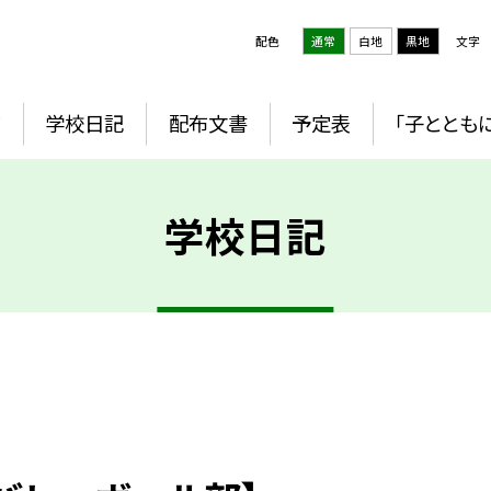
配色
通常
白地
黒地
文字
ジ
学校日記
配布文書
予定表
「子とともに
学校日記