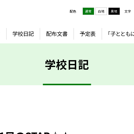
配色
通常
白地
黒地
文字
ジ
学校日記
配布文書
予定表
「子とともに
学校日記