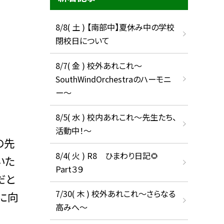
8/8( 土 ) 【南部中】夏休み中の学校
閉校日について
8/7( 金 ) 校外あれこれ〜
SouthWindOrchestraのハーモニ
ー〜
8/5( 水 ) 校内あれこれ〜先生たち、
活動中！〜
の先
8/4( 火 ) R8 ひまわり日記🌻
いた
Part３９
だと
7/30( 木 ) 校外あれこれ〜さらなる
に向
高みへ〜