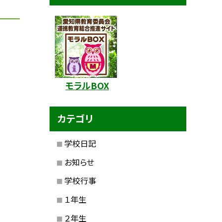
モラルBOX
カテゴリ
学校日記
お知らせ
学校行事
１年生
２年生