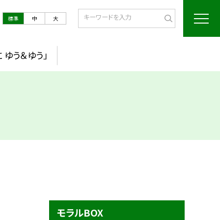
標準
中
大
 ゆう＆ゆう」
モラルBOX