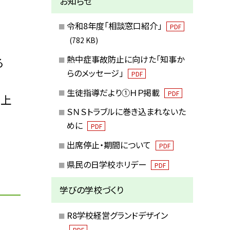
お知らせ
令和8年度「相談窓口紹介」
PDF
(782 KB)
熱中症事故防止に向けた「知事か
る
らのメッセージ」
PDF
生徒指導だより①ＨＰ掲載
PDF
た上
ＳＮＳトラブルに巻き込まれないた
めに
PDF
出席停止・期間について
PDF
県民の日学校ホリデー
PDF
学びの学校づくり
R8学校経営グランドデザイン
PDF