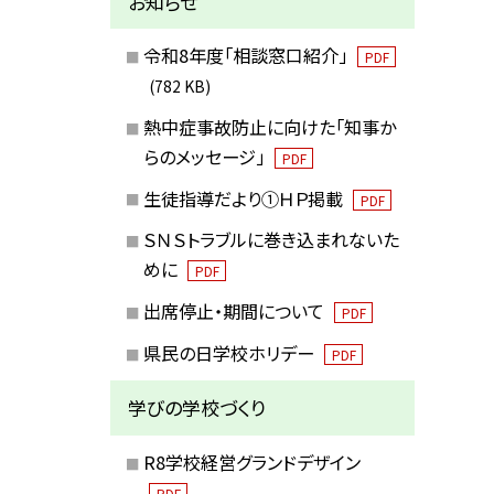
お知らせ
令和8年度「相談窓口紹介」
PDF
(782 KB)
熱中症事故防止に向けた「知事か
らのメッセージ」
PDF
生徒指導だより①ＨＰ掲載
PDF
ＳＮＳトラブルに巻き込まれないた
めに
PDF
出席停止・期間について
PDF
県民の日学校ホリデー
PDF
学びの学校づくり
R8学校経営グランドデザイン
PDF