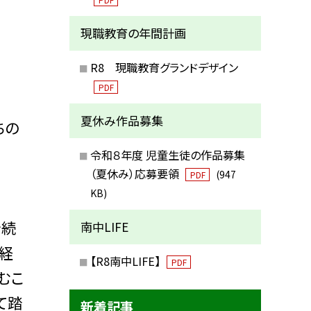
現職教育の年間計画
R8 現職教育グランドデザイン
PDF
夏休み作品募集
ちの
令和８年度 児童生徒の作品募集
（夏休み）応募要領
(947
PDF
KB)
を続
南中LIFE
経
【R8南中LIFE】
PDF
むこ
て踏
新着記事