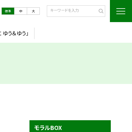
標準
中
大
 ゆう＆ゆう」
モラルBOX