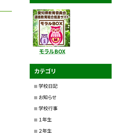
モラルBOX
カテゴリ
学校日記
お知らせ
学校行事
１年生
２年生