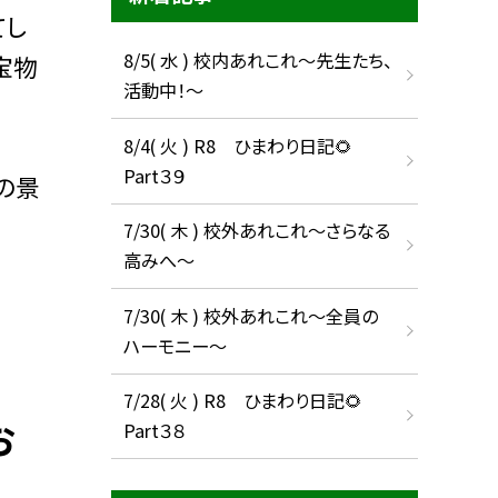
てし
8/5( 水 ) 校内あれこれ〜先生たち、
宝物
活動中！〜
8/4( 火 ) R8 ひまわり日記🌻
Part３９
の景
7/30( 木 ) 校外あれこれ〜さらなる
高みへ〜
7/30( 木 ) 校外あれこれ〜全員の
ハーモニー〜
7/28( 火 ) R8 ひまわり日記🌻
お
Part３８