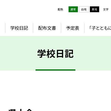
配色
通常
白地
黒地
文字
ジ
学校日記
配布文書
予定表
「子とともに
学校日記