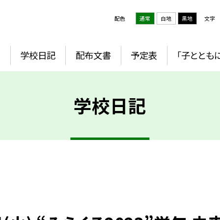
配色
通常
白地
黒地
文字
ジ
学校日記
配布文書
予定表
「子とともに
学校日記