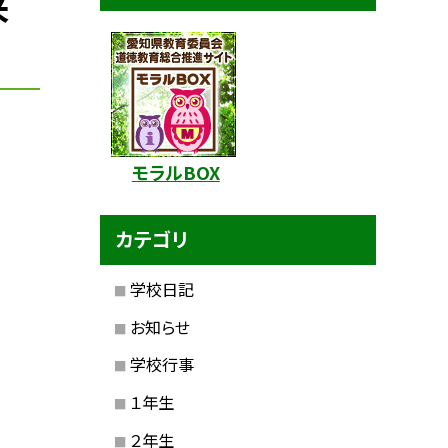
来
モラルBOX
カテゴリ
学校日記
お知らせ
学校行事
１年生
２年生