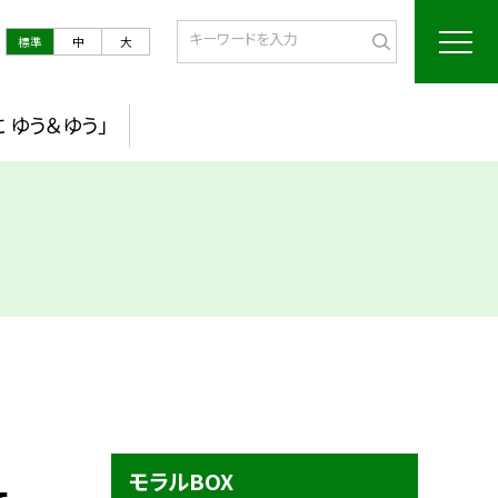
標準
中
大
 ゆう＆ゆう」
モラルBOX