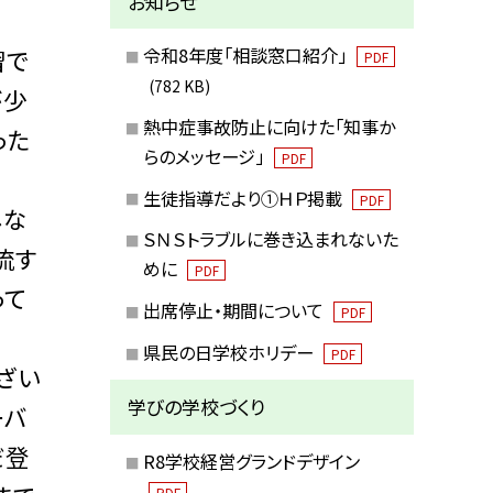
お知らせ
令和8年度「相談窓口紹介」
習で
PDF
(782 KB)
が少
熱中症事故防止に向けた「知事か
った
らのメッセージ」
PDF
生徒指導だより①ＨＰ掲載
PDF
しな
ＳＮＳトラブルに巻き込まれないた
流す
めに
PDF
って
出席停止・期間について
PDF
県民の日学校ホリデー
PDF
ざい
学びの学校づくり
ーバ
だ登
R8学校経営グランドデザイン
PDF