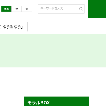
標準
中
大
 ゆう＆ゆう」
モラルBOX