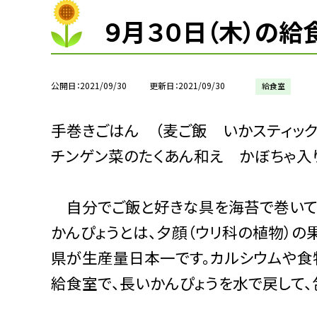
９月３０日（木）の給
公開日
2021/09/30
更新日
2021/09/30
給食室
手巻きごはん （麦ご飯 いかスティッ
チンゲン菜のたくあん和え かぼちゃ入
自分でご飯と好きな具を海苔で巻いて、
かんぴょうとは、夕顔（ウリ科の植物）の
県が生産量日本一です。カルシウムや食
給食室で、長いかんぴょうを水で戻して、