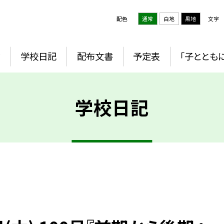
配色
通常
白地
黒地
文字
ジ
学校日記
配布文書
予定表
「子とともに
学校日記