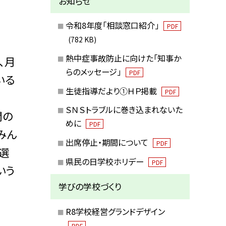
お知らせ
令和8年度「相談窓口紹介」
PDF
(782 KB)
熱中症事故防止に向けた「知事か
、月
らのメッセージ」
PDF
いる
生徒指導だより①ＨＰ掲載
PDF
ＳＮＳトラブルに巻き込まれないた
間の
めに
PDF
みん
出席停止・期間について
PDF
選
県民の日学校ホリデー
PDF
いう
学びの学校づくり
R8学校経営グランドデザイン
PDF