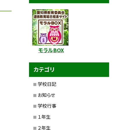
モラルBOX
カテゴリ
学校日記
お知らせ
学校行事
１年生
２年生