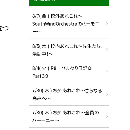
8/7( 金 ) 校外あれこれ〜
SouthWindOrchestraのハーモニ
をつ
ー〜
8/5( 水 ) 校内あれこれ〜先生たち、
活動中！〜
8/4( 火 ) R8 ひまわり日記🌻
Part３９
7/30( 木 ) 校外あれこれ〜さらなる
高みへ〜
7/30( 木 ) 校外あれこれ〜全員の
ハーモニー〜