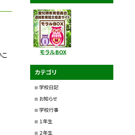
モラルBOX
いこ
カテゴリ
学校日記
お知らせ
学校行事
１年生
２年生