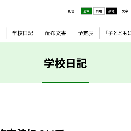
配色
通常
白地
黒地
文字
ジ
学校日記
配布文書
予定表
「子とともに
学校日記