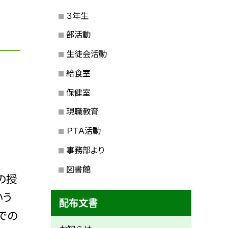
３年生
部活動
生徒会活動
給食室
保健室
現職教育
ＰＴＡ活動
事務部より
図書館
の授
いう
配布文書
での