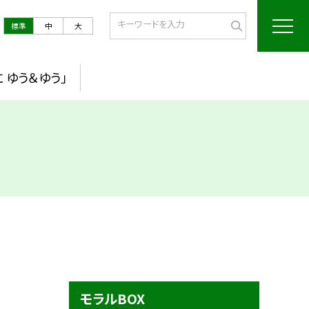
標準
中
大
 ゆう＆ゆう」
モラルBOX