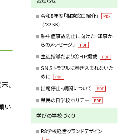
お知らせ
令和8年度「相談窓口紹介」
PDF
(782 KB)
熱中症事故防止に向けた「知事か
らのメッセージ」
PDF
生徒指導だより①ＨＰ掲載
PDF
ＳＮＳトラブルに巻き込まれないた
めに
PDF
末』
出席停止・期間について
PDF
県民の日学校ホリデー
PDF
願い
学びの学校づくり
R8学校経営グランドデザイン
PDF