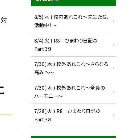
8/5( 水 ) 校内あれこれ〜先生たち、
。対
活動中！〜
8/4( 火 ) R8 ひまわり日記🌻
Part３９
7/30( 木 ) 校外あれこれ〜さらなる
高みへ〜
に
7/30( 木 ) 校外あれこれ〜全員の
ハーモニー〜
7/28( 火 ) R8 ひまわり日記🌻
Part３８