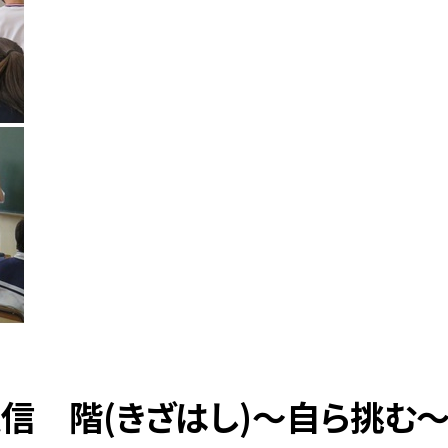
年通信 階(きざはし)〜自ら挑