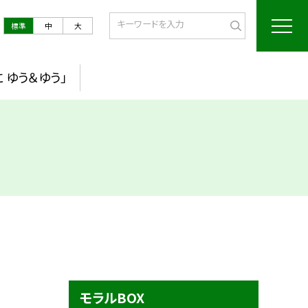
標準
中
大
 ゆう＆ゆう」
モラルBOX