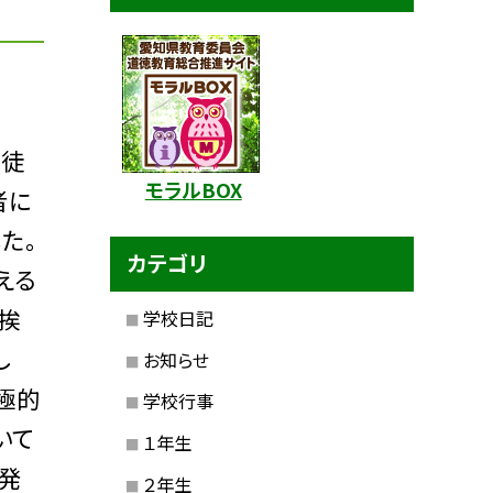
生徒
モラルBOX
者に
た。
カテゴリ
える
挨
学校日記
し
お知らせ
極的
学校行事
いて
１年生
発
２年生