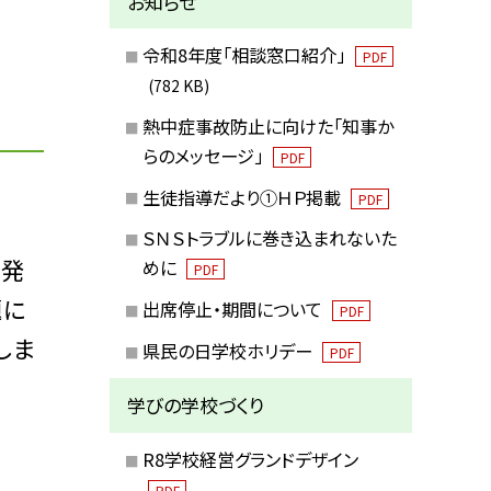
お知らせ
令和8年度「相談窓口紹介」
PDF
(782 KB)
熱中症事故防止に向けた「知事か
らのメッセージ」
PDF
生徒指導だより①ＨＰ掲載
PDF
ＳＮＳトラブルに巻き込まれないた
言発
めに
PDF
題に
出席停止・期間について
PDF
しま
県民の日学校ホリデー
PDF
学びの学校づくり
R8学校経営グランドデザイン
PDF