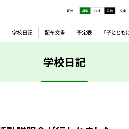
配色
通常
白地
黒地
文字
ジ
学校日記
配布文書
予定表
「子とともに
学校日記