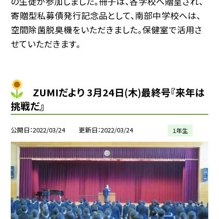
の生徒が参加しました。冊子は、各学校へ贈呈され、
寄贈型私募債発行記念品として、南部中学校へは、
空間除菌脱臭機をいただきました。保健室で活用さ
せていただきます。
ZUMIだより 3月24日(木)最終号『来年は
挑戦だ』
公開日
2022/03/24
更新日
2022/03/24
１年生