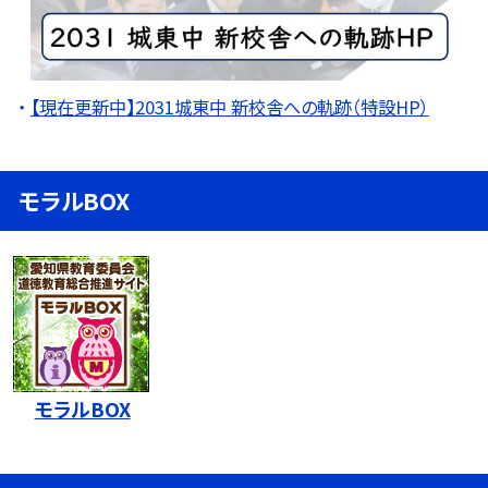
【現在更新中】2031城東中 新校舎への軌跡（特設HP）
モラルBOX
モラルBOX