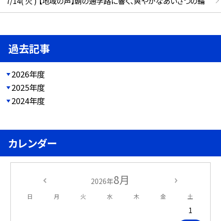
7/14( 火 ) 【地域の声】朝の通学路に響く、爽やかなあいさつの輪
過去記事
2026年度
2025年度
2024年度
カレンダー
8月
2026年
日
月
火
水
木
金
土
1